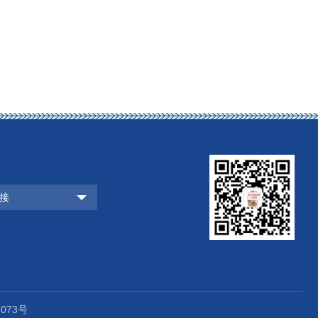
接
073号