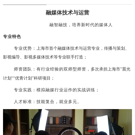
融媒体技术与运营
融智融技，培养新时代的媒体人
专业特色
专业优势：
上海市首个融媒体技术与运营专业，传播与策划、
影视编导、影视多媒体技术等专业联手打造
；
师资团队：有行业经验的
双师型师资
，
多次承担
上
海市
”晨光
；
计划““优青计划”科研项目
专业实践：
模拟
融媒
行业运作
的
实战
训练；
人才标准：技能
复合
，
就业
多元
。