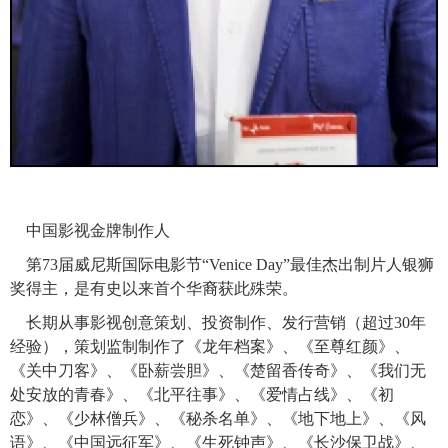
中国影视金牌制作人
第73届威尼斯国际电影节“Venice Day”最佳杰出制片人银狮
奖得主，是有史以来首个华裔获此殊荣。
长期从事影视创意策划、投资制作、发行营销（超过30年
经验），策划监制制作了《龙年档案》、《至尊红颜》、
《关中刀客》、《卧薪尝胆》、《楚留香传奇》、《我们无
处安放的青春》、《北平往事》、《爱情占线》、《初
恋》、《少林僧兵》、《秘杀名单》、《地下地上》、《风
语》、《中国远征军》、《生死钟声》、《长沙保卫战》、