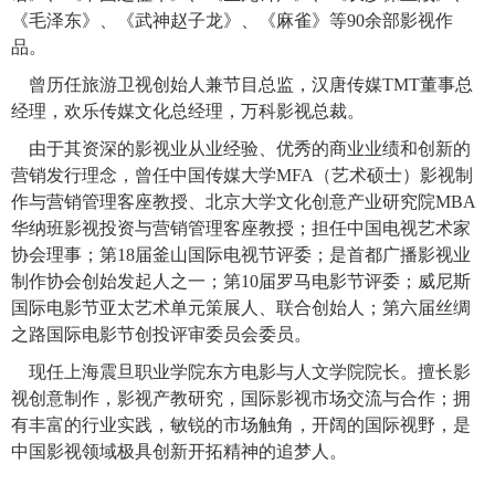
《毛泽东》、《武神赵子龙》、《麻雀》等90余部影视作
品。
曾历任旅游卫视创始人兼节目总监，汉唐传媒TMT董事总
经理，欢乐传媒文化总经理，万科影视总裁。
由于其资深的影视业从业经验、优秀的商业业绩和创新的
营销发行理念，曾任中国传媒大学MFA（艺术硕士）影视制
作与营销管理客座教授、北京大学文化创意产业研究院MBA
华纳班影视投资与营销管理客座教授；担任中国电视艺术家
协会理事；第18届釜山国际电视节评委；是首都广播影视业
制作协会创始发起人之一；第10届罗马电影节评委；威尼斯
国际电影节亚太艺术单元策展人、联合创始人；第六届丝绸
之路国际电影节创投评审委员会委员。
现任上海震旦职业学院东方电影与人文学院院长。擅长影
视创意制作，影视产教研究，国际影视市场交流与合作；拥
有丰富的行业实践，敏锐的市场触角，开阔的国际视野，是
中国影视领域极具创新开拓精神的追梦人。