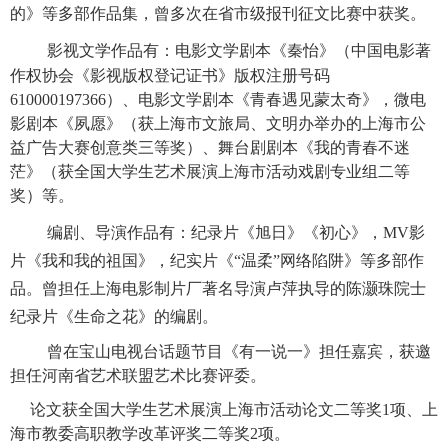
的》等多部作品集，曾多次在省市级报刊征文比赛中获奖。
影视文学
作品有：电影文学剧本《秦怡》（中国电影著
作权协会《影视版权登记证书》版权注册号码
610000197366）、电影文学剧本
《青春遇见蒙太奇》，微电
影剧本《夙愿》（获上海市文旅局、文明办举办的上海市公
益广告大赛创意类三等奖）、舞台剧剧本《我的青春不迷
茫》（获全国大学生艺术展演上海市活动戏剧专业组二等
奖）等。
编剧、导演作品有：纪录片《旭日》《初心》，MV影
片《我和我的祖国》，纪实片《
“温柔”网络陷阱》等多部作
品。曾担任上海电影制片厂著名导演卢萍执导的陈灏珠院士
纪录片《生命之花》的编剧。
曾在宝山电视台话题节目《有一说一》担任嘉宾，获邀
担任河南省艺术联盟艺术比赛评委。
论文获全国大学生艺术展演上海市活动论文二等奖1项、上
海市教委高职教学改革评奖二等奖
2项
。