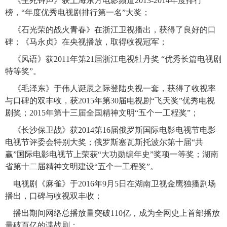
《生死钟声》获上海东方电影频道2013-2014年度排行
榜，“年度优秀电视剧排行第一名”大奖；
《石光荣的战火青春》在浙江卫视播出，获得了良好的口
碑；《马永贞》在央视播放，取得收视冠军；
《风语》获2011年第21届浙江电视牡丹奖 “优秀长篇电视剧
特等奖”。
《毛泽东》于伟人诞辰之际登陆央视一套，获得了收视率
与口碑的双丰收，获2015年第30届电视剧“飞天奖”优秀电视
剧奖；2015年第十三届全国精神文明“五个一工程奖”；
《长沙保卫战》获2014第16届俄罗斯国际电影电视节电影
电视节评委会特别大奖；俄罗斯塞瓦斯托波尔第十届“共
赢”国际电影电视节上荣获“大功勋编年史”奖项一等奖；湖南
省第十二届精神文明建设“五个一工程奖”。
电视剧《麻雀》于2016年9月5日在湖南卫视金鹰独播剧场
播出，口碑与收视双丰收；
播出期间网络总播放量突破110亿，成为全网史上首部播放
量破百亿的谍战剧；